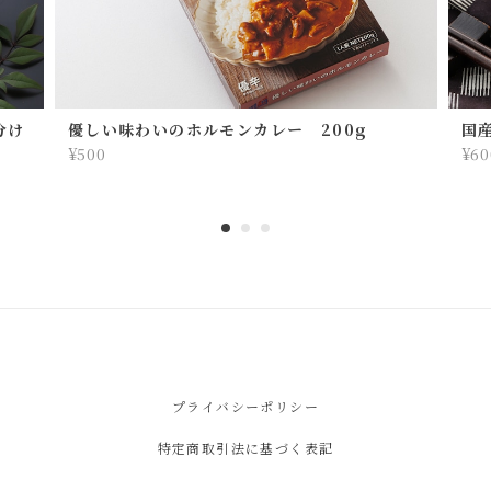
分け
優しい味わいのホルモンカレー 200g
国
¥500
¥60
プライバシーポリシー
特定商取引法に基づく表記