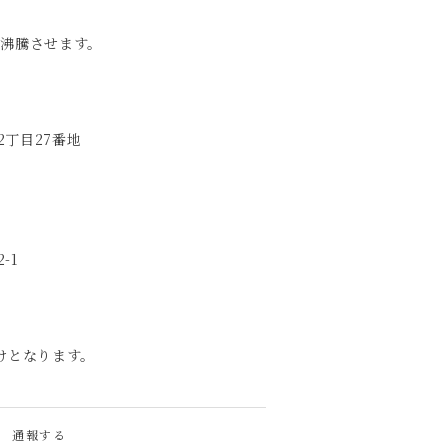
分沸騰させます。
丁目27番地
-1
けとなります。
通報する