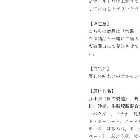
※マイルドな仕上がりで
してお召し上がりいただ
【※注意】
こちらの商品は「常温」
冷凍商品と一緒にご購入
複数個口にて発送させて
い。
【商品名】
優しい味わいのホルモンカ
【原材料名】
豚小腸（国内製造）、野
粉、砂糖、牛脂豚脂混合
ーパウダー、バナナ、昆
ド・ボーソース、ソース
チーズ、はちみつ、ポー
ペースト、ぶどう糖、ガ