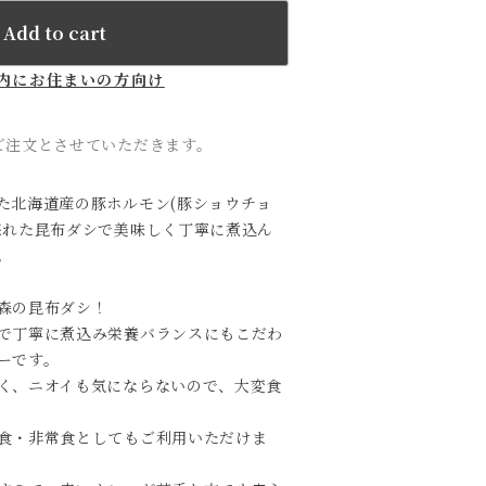
Add to cart
内にお住まいの方向け
ご注文とさせていただきます。
た北海道産の豚ホルモン(豚ショウチョ
採れた昆布ダシで美味しく丁寧に煮込ん
。
森の昆布ダシ！
で丁寧に煮込み栄養バランスにもこだわ
ーです。
く、ニオイも気にならないので、大変食
食・非常食としてもご利用いただけま