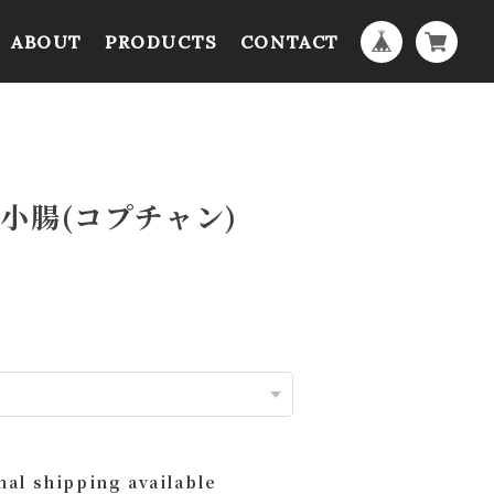
ABOUT
PRODUCTS
CONTACT
小腸(コプチャン)
nal shipping available