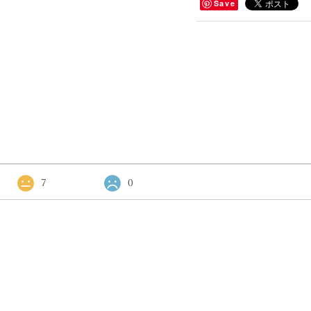
Save
7
0